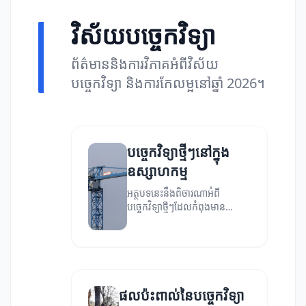
វិស័យបច្ចេកវិទ្យា
ព័ត៌មាននិងការវិភាគអំពីវិស័យ
បច្ចេកវិទ្យា និងការកែលម្អនៅឆ្នាំ 2026។
បច្ចេកវិទ្យាថ្មីៗនៅក្នុង
ឧស្សាហកម្ម
អត្ថបទនេះនឹងពិចារណាអំពី
បច្ចេកវិទ្យាថ្មីៗដែលកំពុងមាន
ឥទ្ធិពលដល់ឧស្សាហកម្ម។
ផលប៉ះពាល់នៃបច្ចេកវិទ្យា​