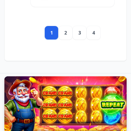
1
2
3
4