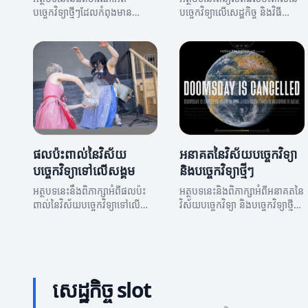
បច្ចេកវិទ្យាថ្មីៗដែលកំពុងមាន
បច្ចេកវិទ្យា​លើសេដ្ឋកិច្ច និងវិធី
ឥទ្ធិពលដល់ឧស្សាហកម្ម។
ដែលវាអាចជួយបង្កើនការអភិវឌ្ឍ
គ្រប់វិស័យ។
ផលប៉ះពាល់នៃវិស័យ
អនាគតនៃវិស័យបច្ចេកវិទ្យា
បច្ចេកវិទ្យាទៅលើសង្គម
និងបច្ចេកវិទ្យាថ្មីៗ
អត្ថបទនេះនឹងពិភាក្សាអំពីផលប៉ះ
អត្ថបទនេះនិងពិភាក្សាអំពីអនាគតនៃ
ពាល់នៃវិស័យបច្ចេកវិទ្យាទៅលើ
វិស័យបច្ចេកវិទ្យា និងបច្ចេកវិទ្យាថ្មីៗ
សង្គម និងវិធីដែលវាអាចបង្កើតប្រែ
ដែលនឹងមានផលប៉ះពាល់ដល់សង្គម
ប្រួលក្នុងជីវិតប្រចាំថ្ងៃ។
និងអាជីវកម្ម។
សេដ្ឋកិច្ច slot