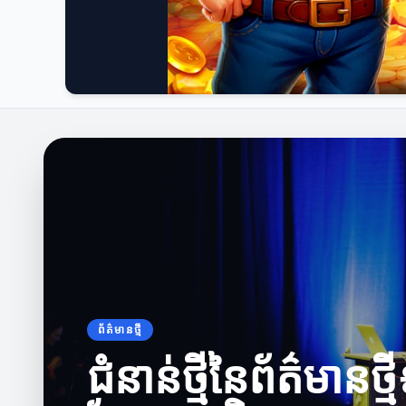
ព័ត៌មានថ្មី
ជំនាន់ថ្មីនៃព័ត៌មានថ្ម