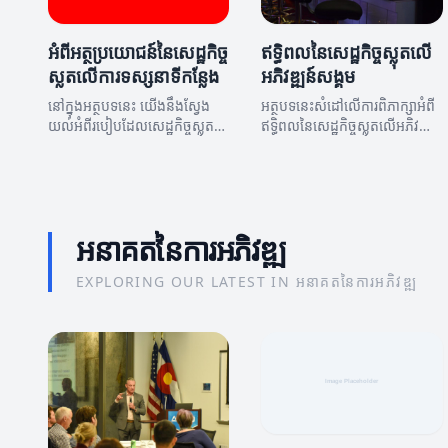
អំពីអត្ថប្រយោជន៍នៃសេដ្ឋកិច្ច
ឥទ្ធិពលនៃសេដ្ឋកិច្ចស្លុតលើ
ស្លុតលើការទស្សនាទីកន្លែង
អភិវឌ្ឍន៍សង្គម
នៅក្នុងអត្ថបទនេះ យើងនឹងស្វែង
អត្ថបទនេះសំដៅលើការពិភាក្សាអំពី
យល់អំពីរបៀបដែលសេដ្ឋកិច្ចស្លុត
ឥទ្ធិពលនៃសេដ្ឋកិច្ចស្លុតលើអភិវឌ្ឍន៍
អាចមានឥទ្ធិពលដល់ការទស្សនាទី
សង្គម និងវិធីដែលវាអាចជួយដល់
កន្លែង និងអត្ថប្រយោជន៍ដូចម្តេច
សង្គមប្រហែលនៅក្នុង
ដែលវាអាចនាំមកឲ្យអ្នកទេសចរ។
ប្រទេសកម្ពុជា។
អនាគតនៃការអភិវឌ្ឍ
EXPLORING OUR LATEST IN អនាគតនៃការអភិវឌ្ឍ