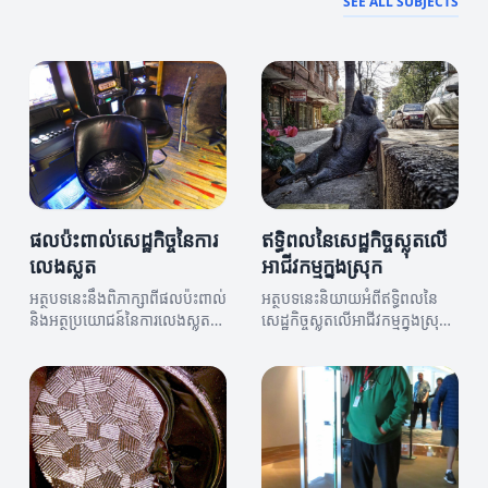
SEE ALL SUBJECTS
ផលប៉ះពាល់សេដ្ឋកិច្ចនៃការ
ឥទ្ធិពលនៃសេដ្ឋកិច្ចស្លុតលើ
លេងស្លុត
អាជីវកម្មក្នុងស្រុក
អត្ថបទនេះនឹងពិភាក្សាពីផលប៉ះពាល់
អត្ថបទនេះនិយាយអំពីឥទ្ធិពលនៃ
និងអត្ថប្រយោជន៍នៃការលេងស្លុត
សេដ្ឋកិច្ចស្លុតលើអាជីវកម្មក្នុងស្រុក
ដល់សេដ្ឋកិច្ច។
និងវិធីដែលវាអាចជួយដល់សេដ្ឋកិច្ច
របស់កម្ពុជា។