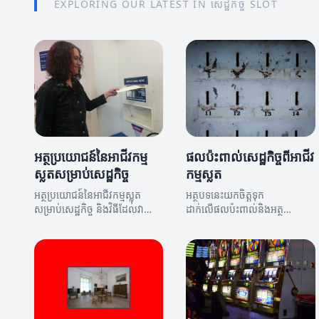
EXPLORING OUR LATEST IN សេដ្ឋកិច្ច SLOT
អត្ថប្រយោជន៍នៃអាជីវកម្ម
ផលប៉ះពាល់សេដ្ឋកិច្ចពីអាជីវ
ស្លុតសម្រាប់សេដ្ឋកិច្ច
កម្មស្លុត
អត្ថប្រយោជន៍នៃអាជីវកម្មស្លុត
អត្ថបទនេះយកចិត្តទុក
សម្រាប់សេដ្ឋកិច្ច និងវិធីដែលវា
ដាក់លើផលប៉ះពាល់និងអត្ថ
អាចជួយក្នុងការអភិវឌ្ឍន៍សង្គម។
ប្រយោជន៍សេដ្ឋកិច្ចដែលមកពីអាជីវ
កម្មស្លុត។