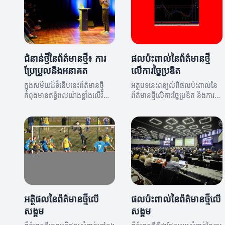
ជំនាន់ថ្មីនៃព័ត៌មានថ្មី៖ ការ
ផលប៉ះពាល់នៃព័ត៌មានថ្មី
ប្រែប្រួលនិងអនាគត
លើការច្នៃប្រឌិត
ក្នុងសម័យដ៏ទំនើបនេះព័ត៌មានថ្មី
អត្ថបទនេះពន្យល់ពីផលប៉ះពាល់នៃ
កំពុងមានឥទ្ធិពលយ៉ាងខ្លាំងលើវិជ្ជា
ព័ត៌មានថ្មីលើការច្នៃប្រឌិត និងការ
ជីវៈ និងជីវិតប្រចាំថ្ងៃ។ អត្ថបទនេះ
អភិវឌ្ឍន៍នៅក្នុងវិស័យផ្សេងៗ។
នឹងពិភាក្សាអំពីការប្រែប្រួលនិង
អនាគតនៃព័ត៌មានថ្មី។
អត្ថិផលនៃព័ត៌មានថ្មីលើ
ផលប៉ះពាល់នៃព័ត៌មានថ្មីលើ
សង្គម
សង្គម