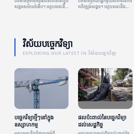
ព័ត៌មានថ្មីមានអត្ថិផលសំខាន់នៅក្នុង
ព័ត៌មានថ្មីគឺជាផ្នែកមួយសំខាន់នៃការ
សង្គមសម័យទំនើប។ អត្ថបទនេះនឹង
អភិវឌ្ឍន៍សង្គម។ អត្ថបទនេះនឹង
ពិនិត្យអំពីវិធីដែលព័ត៌មានថ្មីកំពុងប៉ះ
ពិភាក្សាអំពីផលប៉ះពាល់នៃព័ត៌មាន
ពាល់ដល់ការច្នៃប្រឌិត និងការ
ថ្មីលើសង្គម និងកត្តាដែលអាច
បង្កើតវិបត្តិថ្មីៗ។
បំផ្លាញឬជួយសង្គម។
វិស័យបច្ចេកវិទ្យា
EXPLORING OUR LATEST IN វិស័យបច្ចេកវិទ្យា
បច្ចេកវិទ្យាថ្មីៗនៅក្នុង
ផលប៉ះពាល់នៃបច្ចេកវិទ្យា​
ឧស្សាហកម្ម
ដល់សេដ្ឋកិច្ច
អត្ថបទនេះនឹងពិចារណាអំពី
អត្ថបទនេះពន្យល់ពីផលប៉ះពាល់នៃ