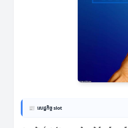
📰
សេដ្ឋកិច្ច slot