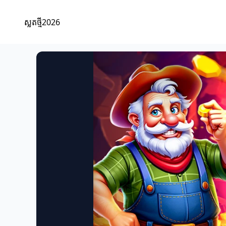
ស្លតថ្មី2026