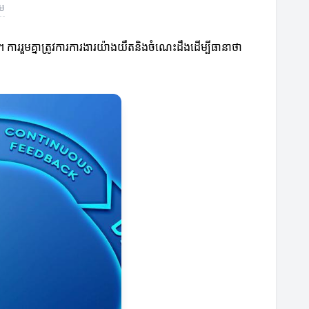
គម
។ ការរួមគ្នាត្រូវការការងារយ៉ាងយឺតនិងចំណេះដឹងដើម្បីធានាថា