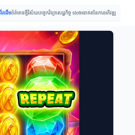
ព័រដើម
ព័ត៌មានថ្មី
វិស័យបច្ចេកវិទ្យា
សេដ្ឋកិច្ច slot
អនាគតនៃការអភិវឌ្ឍ