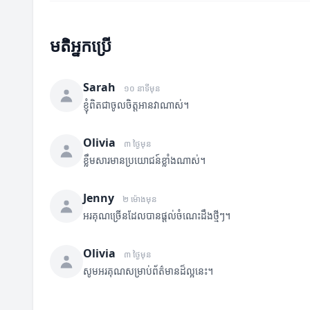
មតិអ្នកប្រើ
Sarah
១០ នាទីមុន
ខ្ញុំពិតជាចូលចិត្តអានវាណាស់។
Olivia
៣ ថ្ងៃមុន
ខ្លឹមសារមានប្រយោជន៍ខ្លាំងណាស់។
Jenny
២ ម៉ោងមុន
អរគុណច្រើនដែលបានផ្តល់ចំណេះដឹងថ្មីៗ។
Olivia
៣ ថ្ងៃមុន
សូមអរគុណសម្រាប់ព័ត៌មានដ៏ល្អនេះ។