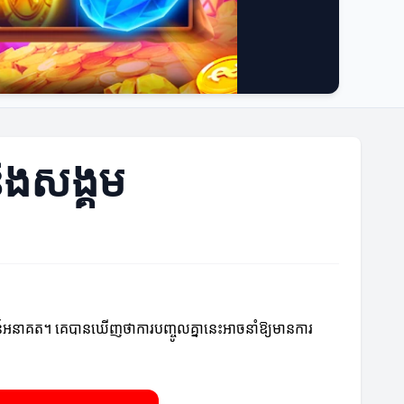
និងសង្គម
វឌ្ឍន៍អនាគត។ គេបានឃើញថាការបញ្ចូលគ្នានេះអាចនាំឱ្យមានការ