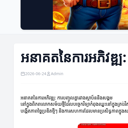
អនាគតនៃការអភិវឌ្ឍ: 
2026-06-24
Admin
អនាគតនៃការអភិវឌ្ឍ: ការបញ្ចូលគ្នារវាងស្ថាប័ននិងសង្គម
នៅក្នុងពិភពលោកសម័យថ្មីដែលបច្ចេកវិទ្យាកំពុងឈ្នះនៅក្នុងគ្រប
បង្កើតភាពច្នៃប្រឌិតថ្មីៗ និងការសហការដែលមានប្រសិទ្ធភាពក្នុងស