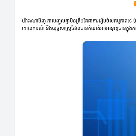
យ៉ាងណាមិញ ការបញ្ចូលគ្នាមិនត្រឹមតែជាការរៀបចំសកម្មភាពទេ ប៉ុន្
គោលការណ៍ និងយុទ្ធសាស្ត្រដែលបានកំណត់អាចអនុវត្តបានក្នុងការ