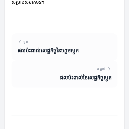
សម្រាប់សហគមន៍។
មុន
ផលប៉ះពាល់សេដ្ឋកិច្ចនៃហ្គេមស្លុត
បន្ទាប់
ផលប៉ះពាល់នៃសេដ្ឋកិច្ចស្លុត