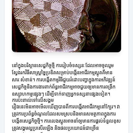
នៅក្នុងបរិស្ថានសេដ្ឋកិច្ចថ្មី ការរៀបចំទស្សនៈដែលអាចចូលរួម
ស្វែងរកវិធីសាស្រ្តច្នៃប្រឌិតសម្រាប់បង្កើនអាជីវកម្មស្លុតគឺមាន
សារៈសំខាន់។ ការបង្កើតកម្មវិធីជួយរំដោះបញ្ហាក្នុងការអភិវឌ្ឍន៍
សេដ្ឋកិច្ចនិងការងារពាក់ព័ន្ធអាជីវកម្មអាចជួយឲ្យមានការពង្រីក
ឧស្សាហកម្មផ្សេងៗ ដើម្បីទាក់ទាញអ្នកទស្សនាផ្សេងទៀត។
ការប៉ះពាល់ទៅលើសង្គម
រឿងនេះមិនអាចមើលឃើញបានពីការបង្កើតអាជីវកម្មនៅក្បែរ។ វា
ត្រូវការប្រព័ន្ធចំណូលដែលសមស្របនិងមានសមត្ថភាពក្នុងការ
បង្កើតសេដ្ឋកិច្ចថ្មី។ ការលេងស្លុតអាចនាំឲ្យមានការផ្ដល់ទំនួលខុស
ត្រូវសង្គមល្អប្រសើរឡើង និងផលប្រយោជន៍ជាច្រើន