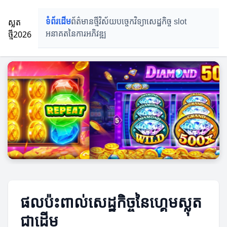
ស្លត
ទំព័រដើម
ព័ត៌មានថ្មី
វិស័យបច្ចេកវិទ្យា
សេដ្ឋកិច្ច slot
ថ្មី2026
អនាគតនៃការអភិវឌ្ឍ
ផលប៉ះពាល់សេដ្ឋកិច្ចនៃហ្គេមស្លុត
ជាដើម