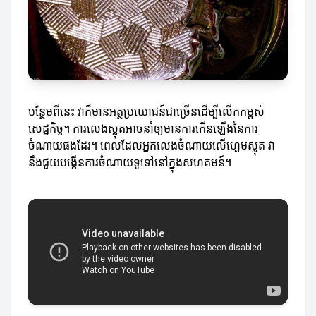
បន្ថែមពីនេះ វាក៏មានអត្ថប្រយោជន៍ជាច្រើនដើម្បីលើកកម្ពស់
សេដ្ឋកិច្ច។ ការលេងស្លុតអាចនាំឲ្យមានការកើនឡើងនៃការ
ចំណាយផងដែរ។ ពេលដែលអ្នកលេងចំណាយលើហ្គេមស្លុត វា
នឹងជួយបង្កើនការចំណាយទូទៅនៅក្នុងសហគមន៍។