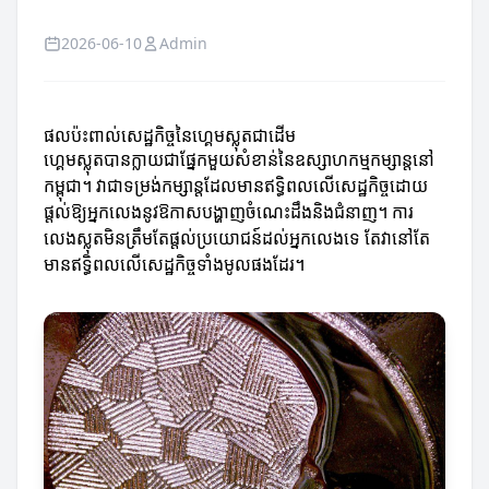
2026-06-10
Admin
ផលប៉ះពាល់សេដ្ឋកិច្ចនៃហ្គេមស្លុតជាដើម
ហ្គេមស្លុតបានក្លាយជាផ្នែកមួយសំខាន់នៃឧស្សាហកម្មកម្សាន្តនៅ
កម្ពុជា។ វាជាទម្រង់កម្សាន្តដែលមានឥទ្ធិពលលើសេដ្ឋកិច្ចដោយ
ផ្ដល់ឱ្យអ្នកលេងនូវឱកាសបង្ហាញចំណេះដឹងនិងជំនាញ។ ការ
លេងស្លុតមិនត្រឹមតែផ្តល់ប្រយោជន៍ដល់អ្នកលេងទេ តែវានៅតែ
មានឥទ្ធិពលលើសេដ្ឋកិច្ចទាំងមូលផងដែរ។