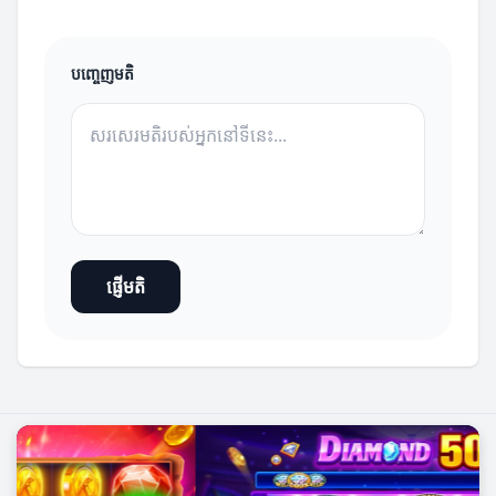
បញ្ចេញមតិ
ផ្ញើមតិ