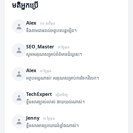
មតិអ្នកប្រើ
Alex
១០ នាទីមុន
នឹងតាមដានរាល់អត្ថបទបន្តទៀត។
SEO_Master
៣ ថ្ងៃមុន
សូមអរគុណសម្រាប់ព័ត៌មានដ៏ល្អនេះ។
Alex
៣ ថ្ងៃមុន
អត្ថបទល្អណាស់! អរគុណសម្រាប់ការចែករំលែក។
TechExpert
ម្សិលមិញ
ខ្លឹមសារច្បាស់លាស់ ងាយយល់ណាស់។
Jenny
៣ ថ្ងៃមុន
ខ្លឹមសារមានប្រយោជន៍ខ្លាំងណាស់។