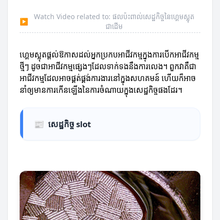
Watch Video related to: ផលប៉ះពាល់សេដ្ឋកិច្ចនៃហ្គេមស្លុត
▶
ជាដើម
ហ្គេមស្លុតផ្តល់ឱកាសដល់អ្នកប្រកបអាជីវកម្មក្នុងការបើកអាជីវកម្ម
ថ្មីៗ ដូចជាអាជីវកម្មផ្សេងៗដែលទាក់ទងនឹងការលេង។ ពួកវាគឺជា
អាជីវកម្មដែលអាចផ្គត់ផ្គង់ការងារនៅក្នុងសហគមន៍ ហើយក៏អាច
នាំឲ្យមានការកើនឡើងនៃការចំណាយក្នុងសេដ្ឋកិច្ចផងដែរ។
📰
សេដ្ឋកិច្ច slot