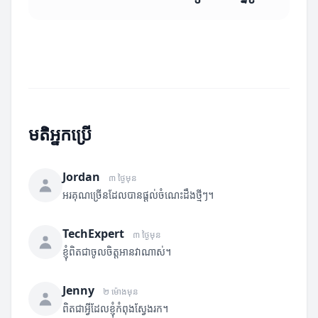
មតិអ្នកប្រើ
Jordan
៣ ថ្ងៃមុន
អរគុណច្រើនដែលបានផ្តល់ចំណេះដឹងថ្មីៗ។
TechExpert
៣ ថ្ងៃមុន
ខ្ញុំពិតជាចូលចិត្តអានវាណាស់។
Jenny
២ ម៉ោងមុន
ពិតជាអ្វីដែលខ្ញុំកំពុងស្វែងរក។