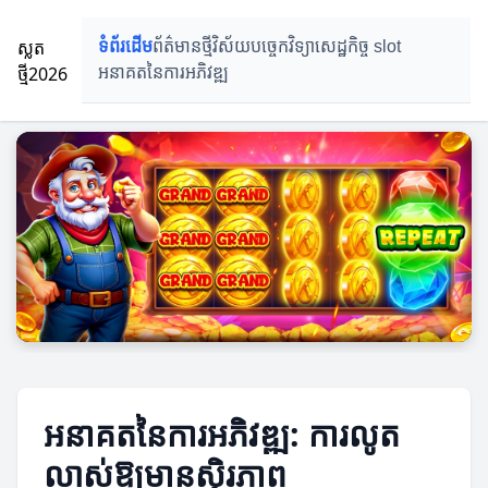
ស្លត
ទំព័រដើម
ព័ត៌មានថ្មី
វិស័យបច្ចេកវិទ្យា
សេដ្ឋកិច្ច slot
ថ្មី2026
អនាគតនៃការអភិវឌ្ឍ
អនាគតនៃការអភិវឌ្ឍ: ការលូត
លាស់ឱ្យមានស្ថិរភាព