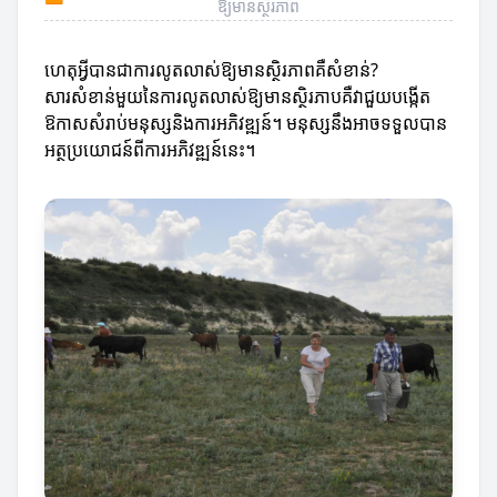
ឱ្យមានស្ថិរភាព
ហេតុអ្វីបានជាការលូតលាស់ឱ្យមានស្ថិរភាពគឺសំខាន់?
សារសំខាន់មួយនៃការលូតលាស់ឱ្យមានស្ថិរភាបគឺវាជួយបង្កើត
ឱកាសសំរាប់មនុស្សនិងការអភិវឌ្ឍន៍។ មនុស្សនឹងអាចទទួលបាន
អត្ថប្រយោជន៍ពីការអភិវឌ្ឍន៍នេះ។