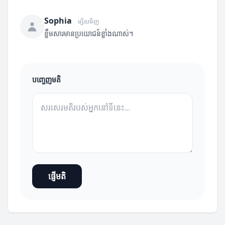
Sophia
ម្សិលមិញ
ខ្លឹមសារមានប្រយោជន៍ខ្លាំងណាស់។
បញ្ចេញមតិ
ផ្ញើមតិ