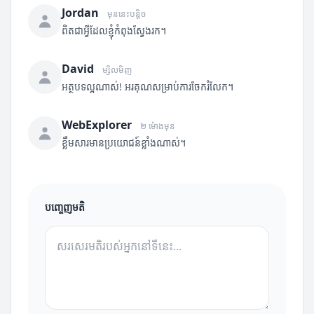
Jordan
មុននេះបន្តិច
ពិតជាអ្វីដែលខ្ញុំកំពុងស្វែងរក។
David
ម្សិលមិញ
អត្ថបទល្អណាស់! អរគុណសម្រាប់ការចែករំលែក។
WebExplorer
២ ម៉ោងមុន
ខ្លឹមសារមានប្រយោជន៍ខ្លាំងណាស់។
បញ្ចេញមតិ