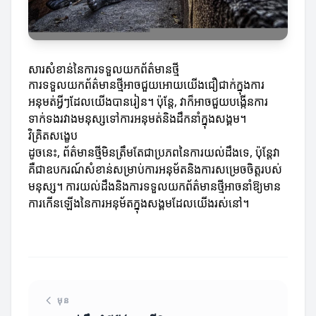
សារសំខាន់នៃការទទួលយកព័ត៌មានថ្មី
ការទទួលយកព័ត៌មានថ្មីអាចជួយអោយយើងជឿជាក់ក្នុងការ
អនុមត់អ្វីៗដែលយើងបានរៀន។ ប៉ុន្តែ, វាក៏អាចជួយបង្កើនការ
ទាក់ទងរវាងមនុស្សទៅការអនុមត់និងដឹកនាំក្នុងសង្គម។
វិគ្រិតសង្ខេប
ដូចនេះ, ព័ត៌មានថ្មីមិនត្រឹមតែជាប្រភពនៃការយល់ដឹងទេ, ប៉ុន្តែវា
គឺជាឧបករណ៍សំខាន់សម្រាប់ការអនុម័តនិងការសម្រេចចិត្តរបស់
មនុស្ស។ ការយល់ដឹងនិងការទទួលយកព័ត៌មានថ្មីអាចនាំឱ្យមាន
ការកើនឡើងនៃការអនុម័តក្នុងសង្គមដែលយើងរស់នៅ។
មុន