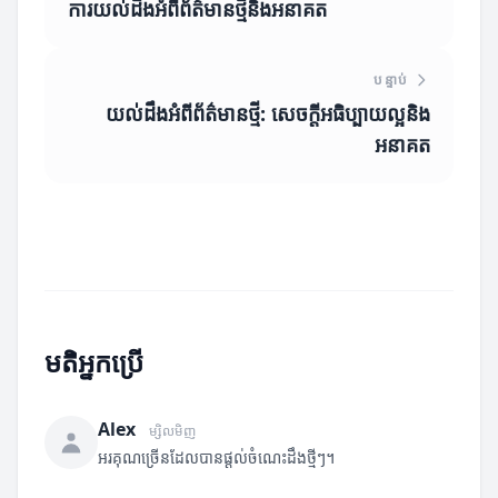
ការយល់ដឹងអំពីព័ត៌មានថ្មីនិងអនាគត
បន្ទាប់
យល់ដឹងអំពីព័ត៌មានថ្មី: សេចក្ដីអធិប្បាយល្អនិង
អនាគត
មតិអ្នកប្រើ
Alex
ម្សិលមិញ
អរគុណច្រើនដែលបានផ្តល់ចំណេះដឹងថ្មីៗ។