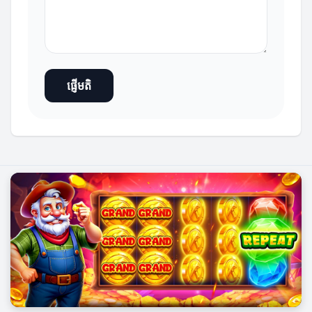
ផ្ញើមតិ