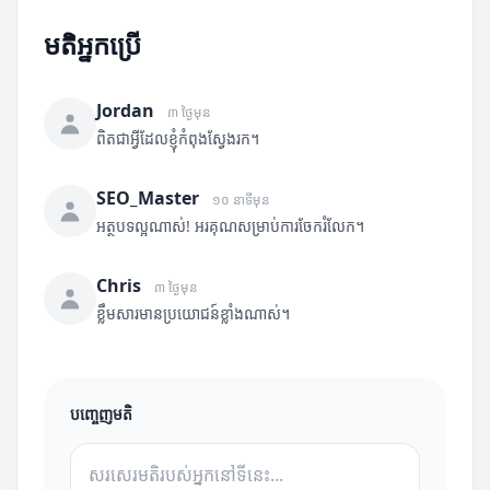
មតិអ្នកប្រើ
Jordan
៣ ថ្ងៃមុន
ពិតជាអ្វីដែលខ្ញុំកំពុងស្វែងរក។
SEO_Master
១០ នាទីមុន
អត្ថបទល្អណាស់! អរគុណសម្រាប់ការចែករំលែក។
Chris
៣ ថ្ងៃមុន
ខ្លឹមសារមានប្រយោជន៍ខ្លាំងណាស់។
បញ្ចេញមតិ