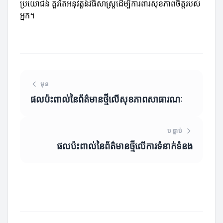
ប្រយោជន៍ គួរតែអនុវត្តន៍វិធីសាស្ត្រដើម្បីការពារសុខភាពចិត្តរបស់
អ្នក។
មុន
ផលប៉ះពាល់នៃព័ត៌មានថ្មីលើសុខភាពសាធារណៈ
បន្ទាប់
ផលប៉ះពាល់នៃព័ត៌មានថ្មីលើការទំនាក់ទំនង