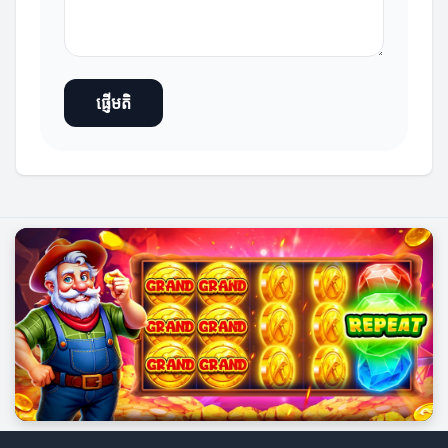
ផ្ញើមតិ