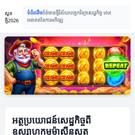
ស្លត
ទំព័រដើម
ព័ត៌មានថ្មី
វិស័យបច្ចេកវិទ្យា
សេដ្ឋកិច្ច slot
ថ្មី2026
អនាគតនៃការអភិវឌ្ឍ
អត្ថប្រយោជន៍សេដ្ឋកិច្ចពី
ឧស្សាហកម្មម៉ាស៊ីនស្លុត