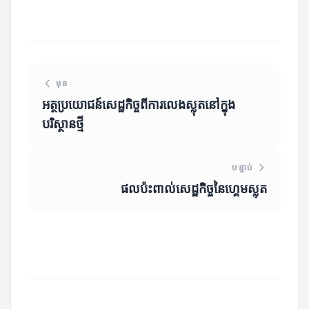
មុន
អត្ថប្រយោជន៍សេដ្ឋកិច្ចពីការលេងស្លុតនៅក្នុង
បរិស្ថានថ្មី
បន្ទាប់
ផលប៉ះពាល់សេដ្ឋកិច្ចនៃហ្គេមស្លុត