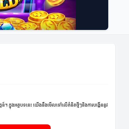
ត្តន៍។ ក្នុងអត្ថបទនេះ យើងនឹងមើលទៅលើគំនិតថ្មីៗនិងការបង្កើននូវ