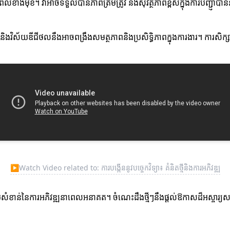
នាពេលខាងមុខ។ វាអាចទទួលបានភាពត្រឹមត្រូវ និងសុវត្ថិភាពខ្ពស់ក្នុងការបញ្ជ្ញា
gs) និងវិស័យឌីជីថលនឹងអាចពង្រឹងសមត្ថភាពនិងប្រសិទ្ធិភាពក្នុងការងារ។ ការសិ
▶
Watch Video related to: ការបង្កើននូវបច្ចេកវិទ្យា៖ គំនិតថ្មីនិងការអភិវឌ្ឍ
សំខាន់នៃការអភិវឌ្ឍនាពេលអនាគត។ ចំណេះដឹងថ្មីៗនឹងផ្តល់ឱកាសដ៏អស្ចារ្យសម្