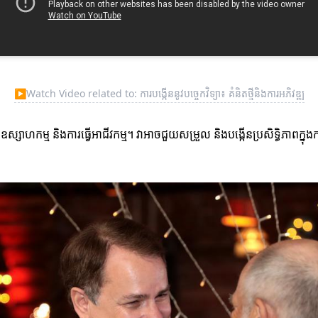
▶
Watch Video related to: ការបង្កើននូវបច្ចេកវិទ្យា៖ គំនិតថ្មីនិងការអភិវឌ្ឍ
ឌ្ឍឧស្សាហកម្ម និងការធ្វើអាជីវកម្ម។ វាអាចជួយសម្រួល និងបង្កើនប្រសិទ្ធិភាពក្