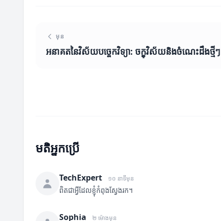
មុន
អនាគតនៃវិស័យបច្ចេកវិទ្យា: ចក្ខុវិស័យនិងចំណេះដឹងថ្មីៗ
មតិអ្នកប្រើ
TechExpert
១០ នាទីមុន
ពិតជាអ្វីដែលខ្ញុំកំពុងស្វែងរក។
Sophia
២ ម៉ោងមុន